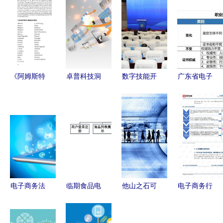
《阿姆斯特
卓普科技洞
数字技能开
广东省电子
丹应用科技
察 2017年
发与技能社
商务师职业
大学2021
中国电子商
会建设论坛
技能等级证
年欧洲电子
务技术开发
在广西南宁
书与国家职
商务报告
与行业趋势
举办，聚焦
业资格证书
技术开发驱
深度分析
电子商务技
异同解析与
动下的市场
术新趋势
技术开发应
变革与未来
用
电子商务法
临期食品电
他山之石可
电子商务行
展望》
实施下 受
商App的设
攻玉 借鉴
业新篇章
访者关注好
计与开发
国外咨询经
技术驱动