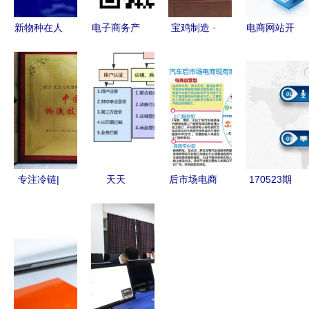
新物种在人
电子商务产
宝鸡制造 ·
电商网站开
间 电子商
品开发经理
芯征程 集
发的意义
务技术开发
与技术开发
成电路IC芯
从技术到商
的数字革命
的协同之道
片烧录项目
业的全链路
落户宝鸡综
赋能
合保税区，
助推电子商
务技术开发
专注冷链|
天天
后市场电商
170523期
新跃升
九纯健荣获
CRUD，月
格局解析
徐州电商沙
中国生鲜食
月底薪 电
途虎领跑，
龙回顾 微
品电商物流
商技术开发
技术驱动未
信小程序技
技术装备优
如何突破瓶
来
术开发与应
秀供应商
颈，成为人
用场景解析
上人？