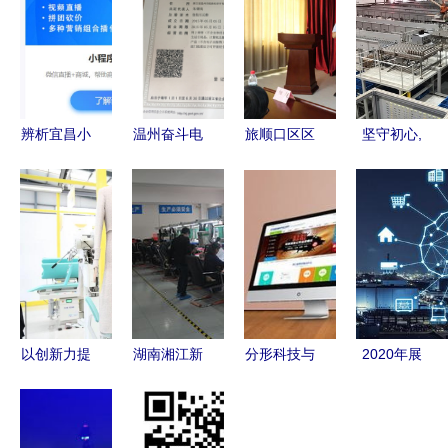
辨析宜昌小
温州奋斗电
旅顺口区区
坚守初心,
程序开发
子商务 技
域特色农产
交付美好
哪些技术更
术驱动下的
品专场营销
—— 宁波
优？
电商新生态
系列活动圆
方太厨具
满举行
100亩智能
物流中心项
目通过验收
以创新力提
湖南湘江新
分形科技与
2020年展
升城市竞争
区新一代电
电子商务技
望 AI驱动
力 城市在
子信息产业
术开发 从
工业大生产
电子商务技
蓬勃发展，
系统百科到
加速与智能