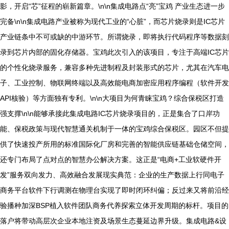
影，开启“芯”征程的崭新篇章。\n\n集成电路点“亮”宝鸡 产业生态进一步
完备\n\n集成电路产业被称为现代工业的“心脏”，而芯片烧录则是IC芯片
产业链条中不可或缺的中游环节。所谓烧录，即将执行代码程序等数据刻
录到芯片内部的固化存储器。宝鸡此次引入的该项目，专注于高端IC芯片
的个性化烧录服务，兼容多种先进制程及封装形式的芯片，尤其在汽车电
子、工业控制、物联网终端以及高效能电商加密应用程序编程（软件开发
API核验）等方面独有专利。\n\n大项目为何青睐宝鸡？综合保税区打造
强支撑\n\n能够承接此集成电路IC芯片烧录项目的，正是集合了口岸功
能、保税政策与现代智慧通关机制于一体的宝鸡综合保税区。园区不但提
供了快速投产所用的标准国际化厂房和完善的智能供应链基础仓储空间，
还专门布局了点对点的智慧办公解决方案。这正是“电商+工业软硬件开
发”服务双向发力、高效融合发展现实典范：企业的生产数据上行同电子
商务平台软件下行调测在物理台实现了即时闭环纠偏；反过来又将前沿经
验播种加深BSP植入软件团队商务代养探索立体开发周期的标杆。项目的
落户将带动高层次企业本地注资及场景生态蔓延边界升级。集成电路&设