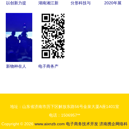
以创新力提
湖南湘江新
分形科技与
2020年展
升城市竞争
区新一代电
电子商务技
望 AI驱动
力 城市在
子信息产业
术开发 从
工业大生产
电子商务技
蓬勃发展，
系统百科到
加速与智能
术开发领域
电子商务技
网站建设深
交通多场景
的战略布局
术开发成新
度解析
应用及电子
云，结合专
引擎
商务技术开
家先进核心
发方向
新物种在人
电子商务产
引导及大力
间 电子商
品开发经理
招商跨界的
务技术开发
与技术开发
优质数码成
的数字革命
的协同之道
果来寻求开
辟极可能转
地址：山东省济南市历下区解放东路56号金泉大厦A座1401室
型的新兴合
电话：1506957**
Copyright © 2026
作城市群的
www.aixnzb.com
电子商务技术开发
济南携企网络科