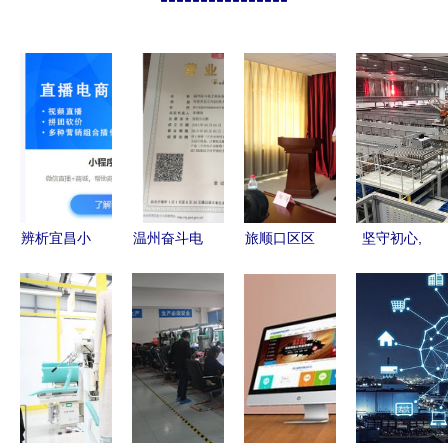
辨析宜昌小
温州奋斗电
旅顺口区区
坚守初心,
程序开发
子商务 技
域特色农产
交付美好
哪些技术更
术驱动下的
品专场营销
—— 宁波
优？
电商新生态
系列活动圆
方太厨具
满举行
100亩智能
物流中心项
目通过验收