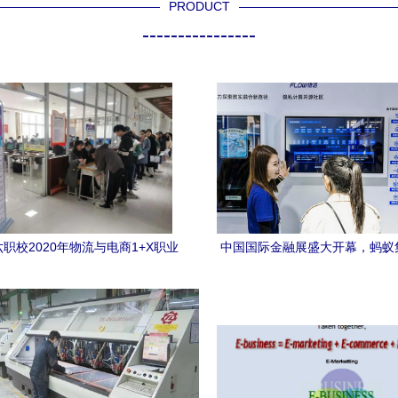
PRODUCT
----------------
职校2020年物流与电商1+X职业
中国国际金融展盛大开幕，蚂蚁
级认证考试圆满完成，电子商务技
字化“三件套”升级亮相，推动电
术开发领域表现突出
术开发新突破